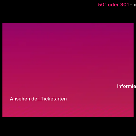
501 oder 301
– d
Informi
Ansehen der Ticketarten