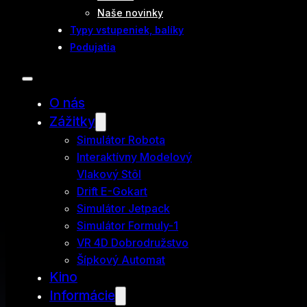
Naše novinky
Typy vstupeniek, balíky
Podujatia
O nás
Zážitky
Simulátor Robota
Interaktívny Modelový
Vlakový Stôl
Drift E-Gokart
Simulátor Jetpack
Simulátor Formuly-1
VR 4D Dobrodružstvo
Šípkový Automat
Kino
Informácie