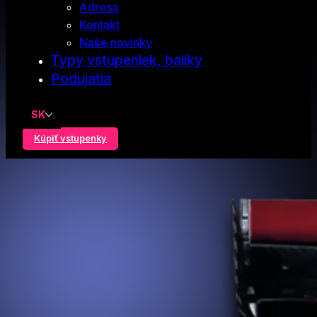
Adresa
Kontakt
Naše novinky
Typy vstupeniek, balíky
Podujatia
SK
Kúpiť vstupenky