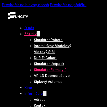
Preskočiť na hlavný obsah
Preskočiť na pätičku
O nás
Zážitky
Simulátor Robota
Interaktívny Modelový
Vlakový Stôl
Drift E-Gokart
Simulátor Jetpack
Simulátor Formuly-1
VR 4D Dobrodružstvo
Šípkový Automat
Kino
Informácie
Adresa
Kontakt