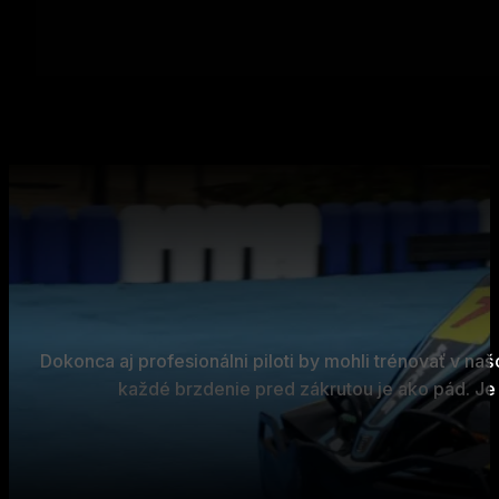
Dokonca aj profesionálni piloti by mohli trénovať v na
každé brzdenie pred zákrutou je ako pád. Je 