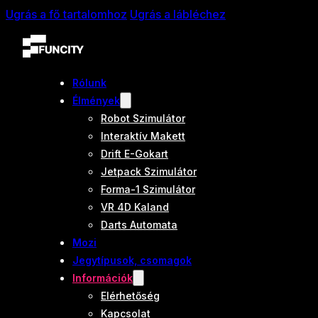
Ugrás a fő tartalomhoz
Ugrás a lábléchez
Rólunk
Élmények
Robot Szimulátor
Interaktív Makett
Drift E-Gokart
Jetpack Szimulátor
Forma-1 Szimulátor
VR 4D Kaland
Darts Automata
Mozi
Jegytípusok, csomagok
Információk
Elérhetőség
Kapcsolat