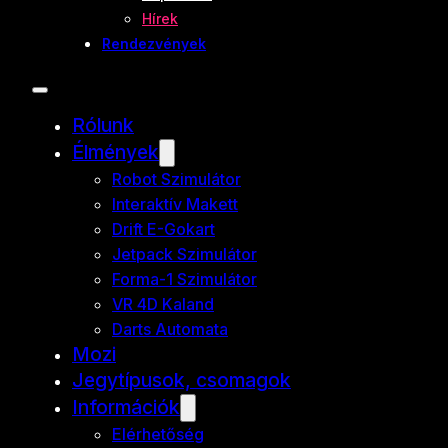
Hírek
Rendezvények
Rólunk
Élmények
Robot Szimulátor
Interaktív Makett
Drift E-Gokart
Jetpack Szimulátor
Forma-1 Szimulátor
VR 4D Kaland
Darts Automata
Mozi
Jegytípusok, csomagok
Információk
Elérhetőség