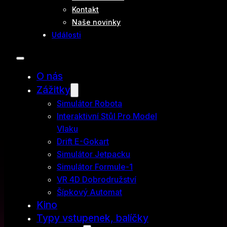
Kontakt
Naše novinky
Události
O nás
Zážitky
Simulátor Robota
Interaktivní Stůl Pro Model
Vlaku
Drift E-Gokart
Simulátor Jetpacku
Simulátor Formule-1
VR 4D Dobrodružství
Šípkový Automat
Kino
Typy vstupenek, balíčky