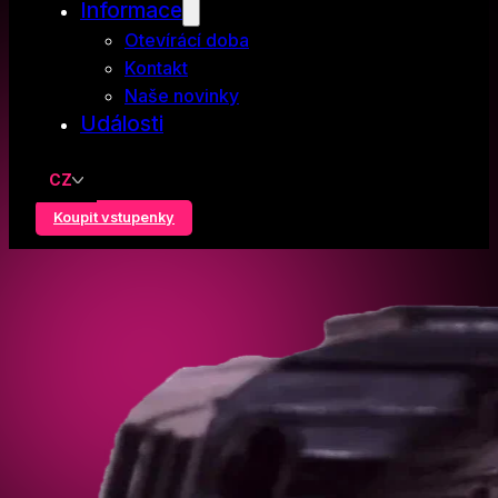
Informace
Otevírácí doba
Kontakt
Naše novinky
Události
CZ
Koupit vstupenky