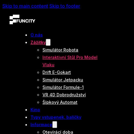
Skip to main content
Skip to footer
O nás
Zážitky
Simulátor Robota
Interaktivní Stůl Pro Model
Vlaku
Drift E-Gokart
Simulátor Jetpacku
Simulátor Formule-1
VR 4D Dobrodružství
Šípkový Automat
Kino
Typy vstupenek, balíčky
Informace
Otevírácí doba