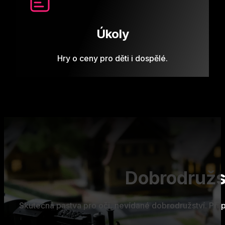
Úkoly
Hry o ceny pro děti i dospělé.
Dobrodružs
Skutečná pastva pro oči, nevídané dobrodružství. Při p